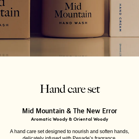
Hand care set
Mid Mountain & The New Error
Aromatic Woody & Oriental Woody
A hand care set designed to nourish and soften hands,
delicately infused with Pesade’s fragrance.