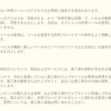
わない外部ツールへのアクセスをお客様に提供する場合があります。
ルへのアクセスを「現状のまま」かつ「利用可能な状態」で、いかなる種
認識し、同意するものとします。当社は、オプションの外部ツールの使用
負いません。
ンツールの使用は、ツールを提供する外部プロバイダーの条件をよく理解
ます。
サービスや機能（新しいツールやリソースのリリースなどを含む）を提供
れるものとします。
な特定のコンテンツ、商品およびサービスには、第三者の資料が含まれる
リンクで、当社と提携していない第三者のウェブサイトにお客様を誘導す
わず、第三者の素材またはウェブサイト、あるいは第三者のその他の資料
のとします。
コンテンツの購入または使用、および第三者のウェブサイトに関連して行
ません。取引を行う前に、外部プロバイダーのポリシーと慣行を注意深く
念、質問については、第三者に直接お問い合わせください。