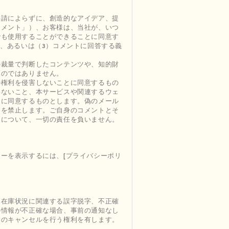
要請によらずに、創造的なアイデア、提
コメント」）、お客様は、当社が、いつ
でも使用することができることに同意す
、あるいは（3）コメントに回答する義
の裁量で判断したコンテンツや、知的財
ものではありません。
の権利を侵害しないことに同意するもの
いないこと、本サービスや関連するウェ
とに同意するものとします。偽のメール
為を禁止します。ご自身のコメントとそ
トについて、一切の責任を負いません。
ーを表示するには、[プライバシーポリ
、在庫状況に関連する誤字脱字、不正確
の情報が不正確な場合、事前の通知なし
文のキャンセルを行う権利を有します。