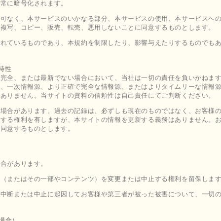
は常に暗号化されます。
許可なく、本サービスのいかなる部分、本サービスの使用、本サービスへ
、複写、コピー、販売、転売、悪用しないことに同意するものとします。
まれているものであり、本規約を制限したり、影響与えたりするものでも
時性
不完全、または最新でない場合において、当社は一切の責任を負いかねま
り、一次情報源、より正確で完全な情報源、またはよりタイムリーな情報
はありません。当サイトの資料の信頼性は自己責任にてご判断ください。
る場合があります。過去の記録は、必ずしも現在のものではなく、お客様
更する権利を有しますが、本サイトの情報を更新する義務はありません。
に同意するものとします。
場合があります。
ス（またはその一部やコンテンツ）を変更または中止する権利を留保しま
、中断または中止に起因してお客様や第三者が被った被害について、一切
る場合）