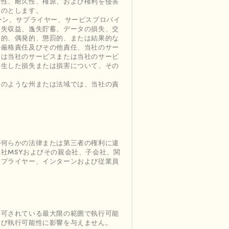
合性、耐久性、権原、および権利を侵害
ものとします。
ーン、サプライヤー、サービスプロバイ
逸失収益、逸失貯蓄、データの損失、交
接的、偶発的、懲罰的、または結果的な
の厳格責任及びその他責任、当社のサー
たは当社のサービスまたは当社のサービ
発生した損失または損害について、その
そのような州または法域では、当社の責
が何らかの法律または第三者の権利に違
社MSYおよびその親会社、子会社、関
サプライヤー、インターンおよび従業員
許可されている最大限の範囲で執行可能
よび執行可能性に影響を与えません。