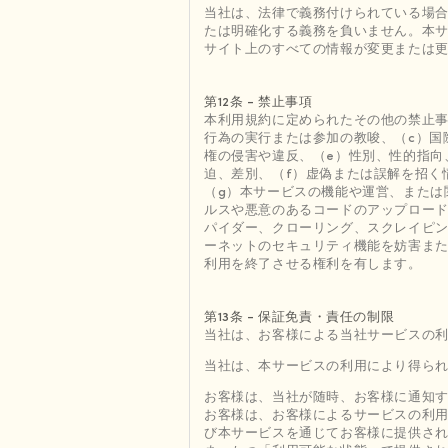
当社は、法律で義務付けられている場
たは明確化する義務を負いません。本
サイト上のすべての情報が変更または
第12条 - 禁止事項
本利用規約に定められたその他の禁止事
行為の実行または参加の教唆、（c）国
権の侵害や違反、（e）性別、性的指向
迫、差別、（f）虚偽または誤解を招く
（g）本サービスの機能や運営、または
ルスや悪意のあるコードのアップロード
パイダー、クローリング、スクレイピン
ーネットのセキュリティ機能を妨害ま
利用を終了させる権利を有します。
第13条 - 保証免責・責任の制限
当社は、お客様による当社サービスの
当社は、本サービスの利用により得ら
お客様は、当社が随時、お客様に通知
お客様は、お客様によるサービスの利
び本サービスを通じてお客様に提供さ