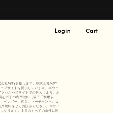
Login
Cart
会社MSYを指します。株式会社MSY
ウェブサイトを提供しています。本ウェ
アクセスや当サイトでの購入により、お
含む以下の利用規約（以下「利用規
者、ベンダー、顧客、マーチャント、コ
利用規約をよくお読みください。本サイ
とになります。本書のすべての条件に同