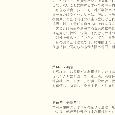
ま」かつ「利用可能な状態」で提供さ
していないことに関するすべての黙示
いかなる場合においても、株式会社MS
ダーまたはライセンサーは、契約、不
換費用、または同様の損害を含むがこ
損害に対して責任を負うものではあり
ビスまたは商品を利用する場合の損害
スを介して投稿、送信、またはその他
可能性を知らされていたとしても、責
一部の州または法域では、結果的また
任は法律で認められる最大限の範囲に
第14条 - 補償
お客様は、お客様が本利用規約または
反したことに起因して、第三者から提起
連会社、パートナー、役員、取締役、
を補償し、防御し、免責することに同
第15条 - 分離条項
本利用規約のいずれかの条項が違法、
であり、執行不能部分は本利用規約か