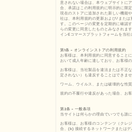
意されない場合は、本ウェブサイトに
合、承諾はこの利用規約に明示的に限
現在のストアに追加された新しい機能
社は、本利用規約の更新および/または
す。このページの変更を定期的に確認
らの変更に同意したものとみなされます。
インEコマースプラットフォームを当社
第1条 - オンラインストアの利用規約
お客様は、本利用規約に同意すること
おいて成人年齢に達しており、お客様
お客様は、当社製品を違法または不正
定されない）も違反することはできま
ワーム、ウイルス、または破壊的な性
規約の不履行や違反があった場合、お
第2条 - 一般条項
当サイトは何らかの理由でいつでも誰
お客様は、お客様のコンテンツ（クレジ
合、(b) 接続するネットワークまた