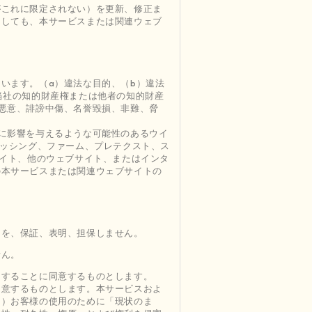
がこれに限定されない）を更新、修正ま
としても、本サービスまたは関連ウェブ
います。（a）違法な目的、（b）違法
当社の知的財産権または他者の知的財産
悪意、誹謗中傷、名誉毀損、非難、脅
に影響を与えるような可能性のあるウイ
ィッシング、ファーム、プレテクスト、ス
サイト、他のウェブサイト、またはインタ
の本サービスまたは関連ウェブサイトの
とを、保証、表明、担保しません。
せん。
りすることに同意するものとします。
同意するものとします。本サービスおよ
き）お客様の使用のために「現状のま