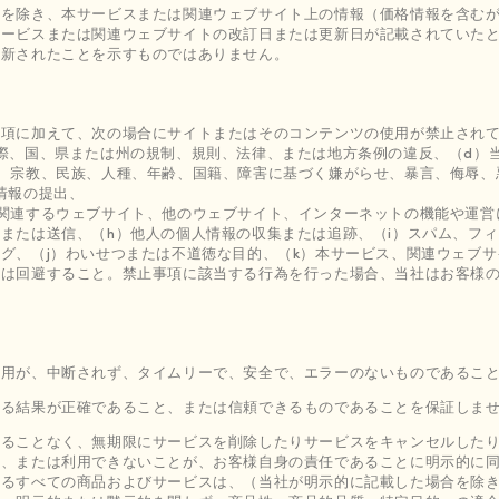
合を除き、本サービスまたは関連ウェブサイト上の情報（価格情報を含む
サービスまたは関連ウェブサイトの改訂日または更新日が記載されていた
更新されたことを示すものではありません。
項に加えて、次の場合にサイトまたはそのコンテンツの使用が禁止されて
際、国、県または州の規制、規則、法律、または地方条例の違反、（d）
、宗教、民族、人種、年齢、国籍、障害に基づく嫌がらせ、暴言、侮辱、
情報の提出、
関連するウェブサイト、他のウェブサイト、インターネットの機能や運営
または送信、（h）他人の個人情報の収集または追跡、（i）スパム、フ
グ、（j）わいせつまたは不道徳な目的、（k）本サービス、関連ウェブ
たは回避すること。禁止事項に該当する行為を行った場合、当社はお客様
利用が、中断されず、タイムリーで、安全で、エラーのないものであるこ
れる結果が正確であること、または信頼できるものであることを保証しま
することなく、無期限にサービスを削除したりサービスをキャンセルした
用、または利用できないことが、お客様自身の責任であることに明示的に
れるすべての商品およびサービスは、（当社が明示的に記載した場合を除