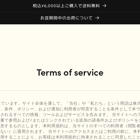
税込¥6,000以上ご購入で送料無料
お盆期間中の出荷について
Terms of service
しています。サイト全体を通して、「当社」や「私たち」という用語は株式
約、条件、ポリシー、および通知に利用者が同意することを条件として本
されるすべての情報、ツールおよびサービスを含みます。 当サイトへの
書で参照および/またはリンクされている追加の諸条件およびポリシーを
同意するものとします。本利用規約は、当サイトのすべての利用者（閲覧
ない）に適用されます。 当サイトへのアクセスまたはご利用の前に、本
使用することにより、お客様は本利用規約に拘束されることに同意したこ