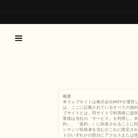
概要
本ウェブサイトは株式会社MSYが運営
は、ここに記載されているすべての規
ブサイトとは、同サイトで利用者に提供
客様は当社の「サービス」を利用し、本
約」、「規約」）に拘束されることに
ンテンツ投稿者を含むがこれに限定され
トのいずれかの部分にアクセスまたは