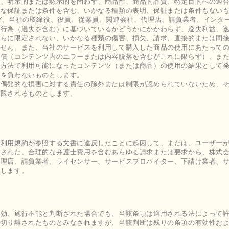
れ、明示的または黙示的を問わず、商品性、商品的品質、特定目的への適
的な保証または条件を含む、いかなる種類の表明、保証または条件もない
Y、当社の取締役、役員、従業員、関連会社、代理店、請負業者、インタ
法行為（過失を含む）に基づいているかどうかにかかわらず、逸失利益、
れらに限定されない、いかなる種類の傷害、損失、請求、直接的または間
ません。また、当社のサービスを利用して購入した商品の使用にあたって
賠償（コンテンツ内のエラーまたは内容脱落を含むがこれに限らず）、ま
の方法で利用可能になったコンテンツ（または商品）の使用の結果として
任を負わないものとします。
は偶発的な損害に対する責任の除外または制限が認められていないため、
制限されるものとします。
本利用規約が参照する文書に違反したことに起因して、または、ユーザー
された、合理的な弁護士費用を含むあらゆる請求または要求から、株式会
代理店、請負業者、ライセンサー、サービスプロバイター、下請け業者、
意します。
無効、施行不能と判断された場合でも、当該条項は適用される法によって
ら切り離されたものとみなされますが、当該判断は残りの条項の有効性お