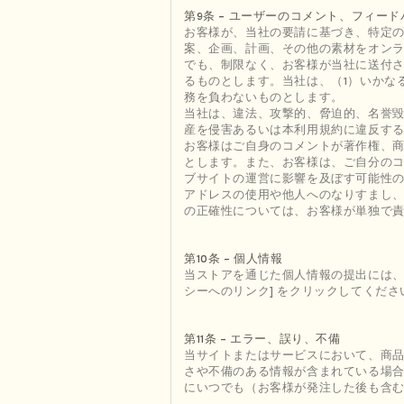
第9条 - ユーザーのコメント、フィー
お客様が、当社の要請に基づき、特定
案、企画、計画、その他の素材をオン
でも、制限なく、お客様が当社に送付
るものとします。当社は、（1）いかな
務を負わないものとします。
当社は、違法、攻撃的、脅迫的、名誉
産を侵害あるいは本利用規約に違反す
お客様はご自身のコメントが著作権、
とします。また、お客様は、ご自分の
ブサイトの運営に影響を及ぼす可能性
アドレスの使用や他人へのなりすまし
の正確性については、お客様が単独で
第10条 - 個人情報
当ストアを通じた個人情報の提出には、
シーへのリンク] をクリックしてくださ
第11条 - エラー、誤り、不備
当サイトまたはサービスにおいて、商
さや不備のある情報が含まれている場
にいつでも（お客様が発注した後も含