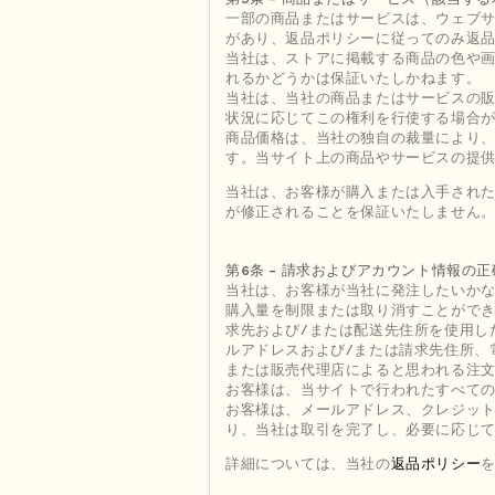
一部の商品またはサービスは、ウェブ
があり、返品ポリシーに従ってのみ返
当社は、ストアに掲載する商品の色や
れるかどうかは保証いたしかねます。
当社は、当社の商品またはサービスの
状況に応じてこの権利を行使する場合
商品価格は、当社の独自の裁量により
す。当サイト上の商品やサービスの提
当社は、お客様が購入または入手され
が修正されることを保証いたしません
第6条 - 請求およびアカウント情報の正
当社は、お客様が当社に発注したいかな
購入量を制限または取り消すことができ
求先および/または配送先住所を使用し
ルアドレスおよび/または請求先住所、
または販売代理店によると思われる注
お客様は、当サイトで行われたすべて
お客様は、メールアドレス、クレジッ
り、当社は取引を完了し、必要に応じ
詳細については、当社の
返品ポリシー