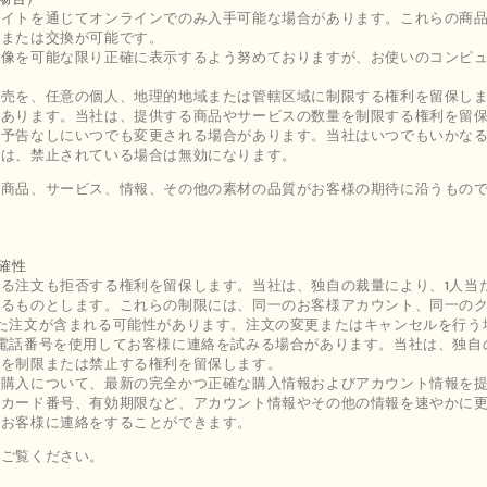
サイトを通じてオンラインでのみ入手可能な場合があります。これらの商
品または交換が可能です。
画像を可能な限り正確に表示するよう努めておりますが、お使いのコンピ
販売を、任意の個人、地理的地域または管轄区域に制限する権利を留保し
があります。当社は、提供する商品やサービスの数量を制限する権利を留
、予告なしにいつでも変更される場合があります。当社はいつでもいかな
供は、禁止されている場合は無効になります。
た商品、サービス、情報、その他の素材の品質がお客様の期待に沿うもの
。
確性
る注文も拒否する権利を留保します。当社は、独自の裁量により、1人当た
るものとします。これらの制限には、同一のお客様アカウント、同一のク
た注文が含まれる可能性があります。注文の変更またはキャンセルを行う
電話番号を使用してお客様に連絡を試みる場合があります。当社は、独自
文を制限または禁止する権利を留保します。
の購入について、最新の完全かつ正確な購入情報およびアカウント情報を
トカード番号、有効期限など、アカウント情報やその他の情報を速やかに
てお客様に連絡をすることができます。
をご覧ください。