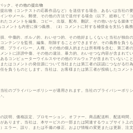
ドバック、その他の提出物
の提出物（コンテストの応募作品など）を送信する場合、あるいは当社の
ラインやメール、郵便、その他の方法で送付する場合（以下、総称して「
されたコメントを編集、コピー、出版、配布、翻訳、その他いかなる媒体
るコメントも内密に保つ義務、（2）コメントに対する補償金を支払う義務
毀損、中傷的、ポルノ的、わいせつ的、その他好ましくないと当社が独自
るコンテンツを監視、編集、削除することができますが、その義務を負う
商標、プライバシー、人権、その他の個人的または所有権を含む、第三者
コメントに誹謗中傷、その他の違法、暴力的、わいせつな内容が含まれて
のあるコンピューターウイルスやその他のマルウェアが含まれていないこ
、またはコメントの発信源について当社または第三者の誤認につながる行
責任を負うものとします。当社は、お客様または第三者が投稿したコメン
当社のプライバシーポリシーが適用されます。当社のプライバシーポリシ
い。
品の説明、価格設定、プロモーション、オファー、商品配送料、配送時間
合があります。当社は、本サービスの一部または関連するウェブサイト上
む）エラー、誤り、または不備の修正、および情報の変更または更新、注