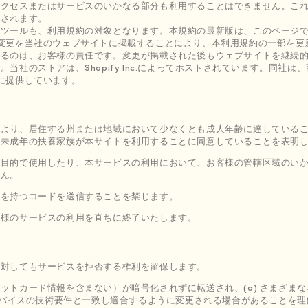
アクセスまたはサービスのいかなる部分も利用することはできません。こ
定されます。
やツールも、利用規約の対象となります。本規約の最新版は、このページ
変更を当社のウェブサイトに掲載することにより、本利用規約の一部を更
するのは、お客様の責任です。変更が掲載された後もウェブサイトを継続
当社のストアは、Shopify Inc.によってホストされています。同社
に提供しています。
により、居住する州または地域において少なくとも成人年齢に達している
の未成年の扶養家族が本サイトを利用することに同意していることを表明
な目的で使用したり、本サービスの利用において、お客様の管轄区域のい
せん。
質を持つコードを送信することを禁じます。
客様のサービスの利用を直ちに終了いたします。
に対してもサービスを拒否する権利を留保します。
ットカード情報を含まない）が暗号化されずに転送され、(a) さまざま
はデバイスの技術要件と一致し適合するように変更される場合があることを