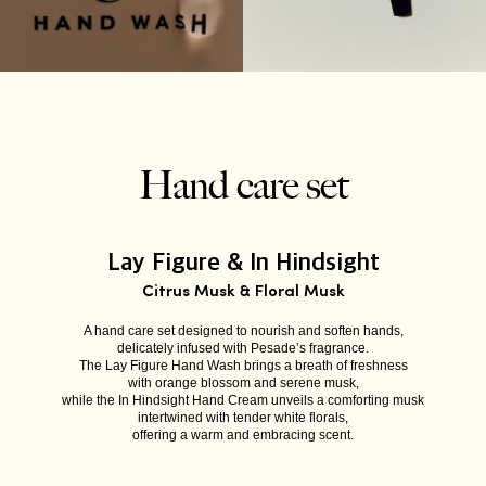
Hand care set
Lay Figure & In Hindsight
Citrus Musk & Floral Musk
A hand care set designed to nourish and soften hands,
delicately infused with Pesade’s fragrance.
The Lay Figure Hand Wash brings a breath of freshness
with orange blossom and serene musk,
while the In Hindsight Hand Cream unveils a comforting musk
intertwined with tender white florals,
offering a warm and embracing scent.